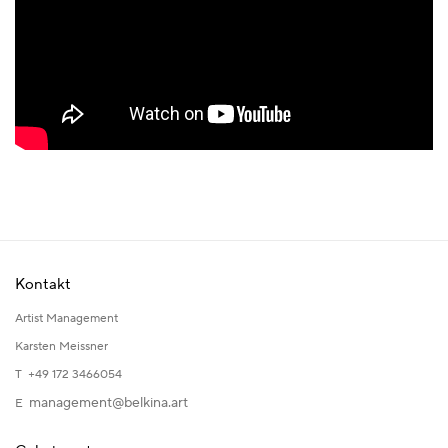
Kontakt
Artist Management
Karsten Meissner
T +49 172 3466054
management@belkina.art
E