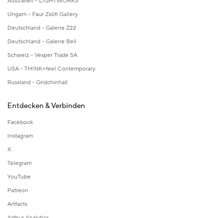
Australien - LIGHTWORKS
Ungarn - Faur Zsófi Gallery
Deutschland - Galerie Z22
Deutschland - Galerie Bell
Schweiz - Vesper Trade SA
USA - THINK+feel Contemporary
Russland - Gridchinhall
Entdecken & Verbinden
Facebook
Instagram
X
Telegram
YouTube
Patreon
Artfacts
Arthur Analytics