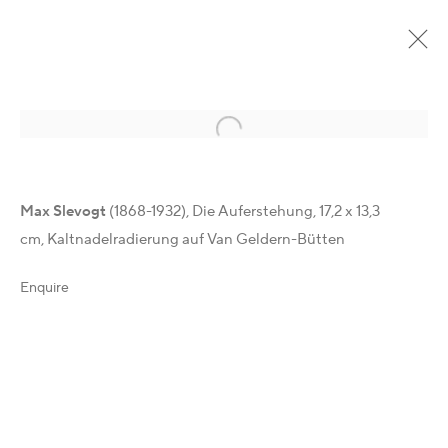
Open a larger version of the following im
Past
Online
Max Slevogt
(1868-1932), Die Auferstehung,
17,2 x 13,3
Cranach und die Moderne
:
cm,
Kaltnadelradierung auf Van Geldern-Bütten
Zeitgenössische Künstler im Dialog mit Lucas Cranach
dem Jüngeren
Enquire
18 April - 1 November 2015
Overview
Works
Installation Views
Press
Share
Get in Touch