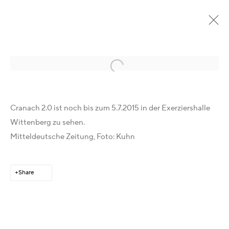
Open a larger version of the following im
Past
Online
Cranach 2.0 ist noch bis zum 5.7.2015 in der Exerziershalle
Cranach 2.0, Internationaler Lucas-
Wittenberg zu sehen.
Cranach-Preis 2015
:
Mitteldeutsche Zeitung, Foto: Kuhn
Ausstellung der Nominierten, Exerzierhalle Lutherstadt
Wittenberg
Share
18 April - 5 July 2015
Overview
Works
Installation Views
Press
Publications
Video
Share