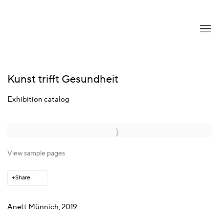
Kunst trifft Gesundheit
Exhibition catalog
Open a larger version of the following image in a popup:
View sample pages
Share
Anett Münnich, 2019