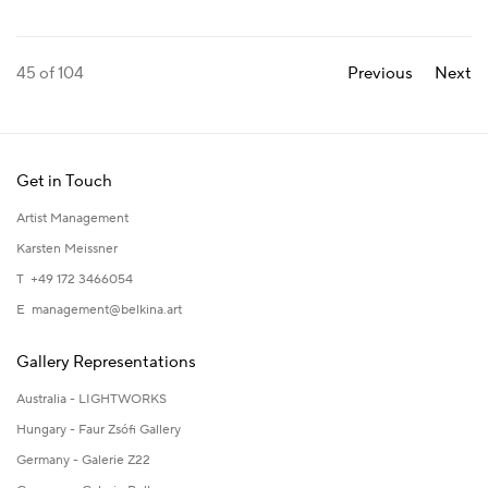
45
of 104
Previous
Next
Get in Touch
Artist Management
Karsten Meissner
T +49 172 3466054
E
management@belkina.art
Gallery Representations
Australia - LIGHTWORKS
Hungary - Faur Zsófi Gallery
Germany - Galerie Z22