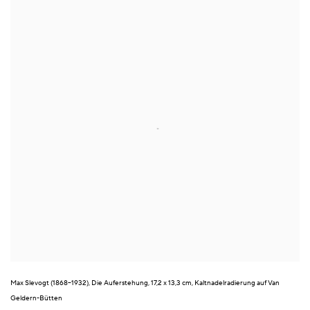
Max Slevogt (1868–1932), Die Auferstehung, 17,2 x 13,3 cm, Kaltnadelradierung auf Van
Geldern-Bütten