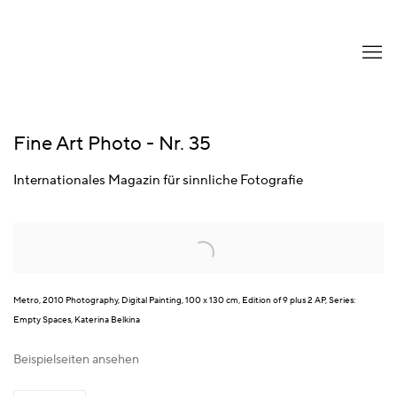
Fine Art Photo - Nr. 35
Internationales Magazin für sinnliche Fotografie
Open a larger version of the following image in a popup:
Metro, 2010 Photography, Digital Painting, 100 x 130 cm, Edition of 9 plus 2 AP, Series:
Empty Spaces, Katerina Belkina
Beispielseiten ansehen