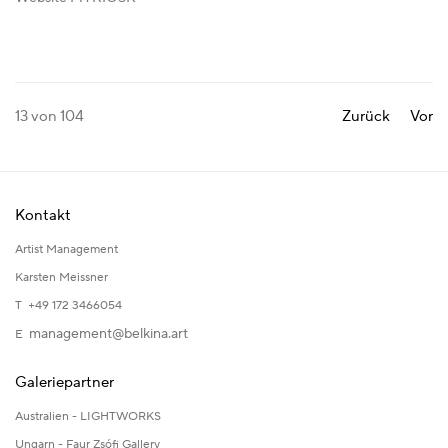
13
von 104
Zurück
Vor
Kontakt
Artist Management
Karsten Meissner
T +49 172 3466054
management@belkina.art
E
Galeriepartner
Australien - LIGHTWORKS
Ungarn - Faur Zsófi Gallery