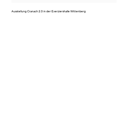
Ausstellung
Cranach 2.0
in der Exerziershalle Wittenberg