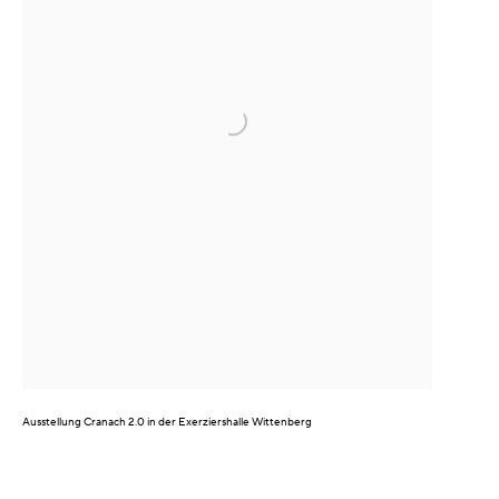
Ausstellung
Cranach 2.0
in der Exerziershalle Wittenberg