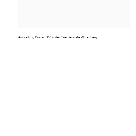
Ausstellung
Cranach 2.0
in der Exerziershalle Wittenberg