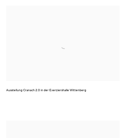
Ausstellung
Cranach 2.0
in der Exerziershalle Wittenberg