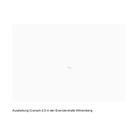
Ausstellung
Cranach 2.0
in der Exerziershalle Wittenberg